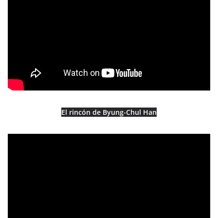
El rincón de Byung-Chul Han