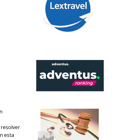
un
 resolver
En esta