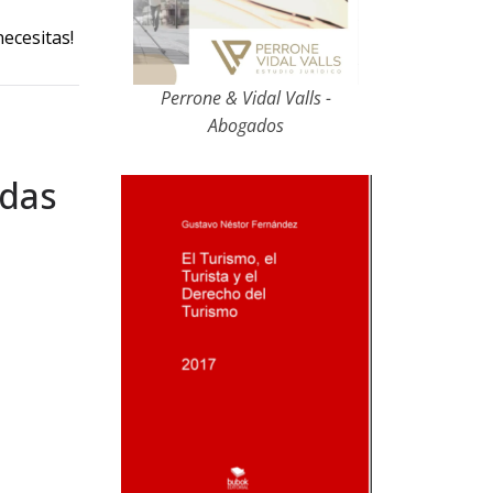
necesitas!
Perrone & Vidal Valls -
Abogados
adas