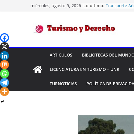
Saltar
miércoles, agosto 5, 2026
Lo último:
Transporte Aé
al
Montreal -“H
Y OTROS C/ D
contenido
Y OTRO S/ OR
Transporte Aé
Turismo
equipaje – «L
Ángeles y otr
AÉREAS S.A. S/
y
El turismo int
ARTÍCULOS
BIBLIOTECAS DEL MUND
siendo deficit
durante el pri
Derecho
LICENCIATURA EN TURISMO – UNR
C
Códigos IATA 
Confiabilidad 
su historial d
TURNOTICIAS
POLÍTICA DE PRIVACID