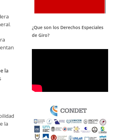
dera
eral.
¿Que son los Derechos Especiales
de Giro?
era
uentan
e la
s
bilidad
e la