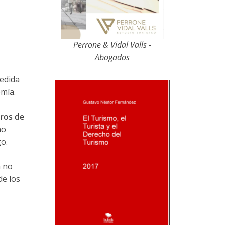
Perrone & Vidal Valls -
Abogados
edida
omía.
eros de
no
go.
a no
de los