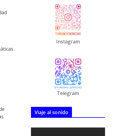
idad
Instagram
áticas
Telegram
de
Viaje al sonido
as