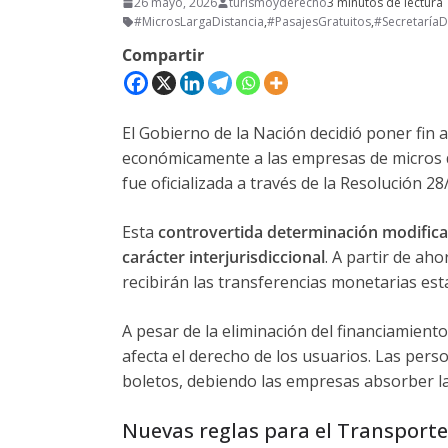
26 mayo, 2026
turismoyderecho
3 minutos de lectura
#MicrosLargaDistancia
,
#PasajesGratuitos
,
#Secretaría
Compartir
El Gobierno de la Nación decidió poner fin
económicamente a las empresas de micros de
fue oficializada a través de la Resolución 2
Esta
controvertida determinación modifica
carácter interjurisdiccional
. A partir de ah
recibirán las transferencias monetarias esta
A pesar de la eliminación del financiamient
afecta el derecho de los usuarios.
Las perso
boletos, debiendo las empresas absorber la 
Nuevas reglas para el Transporte 