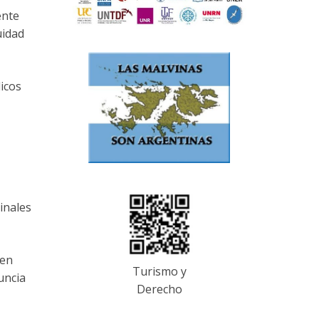
ente
uidad
icos
inales
 en
Turismo y
uncia
Derecho