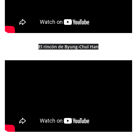
El rincón de Byung-Chul Han