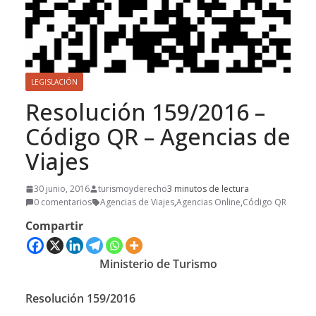
LEGISLACIÓN
Resolución 159/2016 –
Código QR – Agencias de
Viajes
30 junio, 2016
turismoyderecho
3 minutos de lectura
0 comentarios
Agencias de Viajes
,
Agencias Online
,
Código QR
Compartir
Ministerio de Turismo
Resolución 159/2016