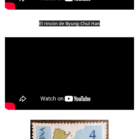
El rincón de Byung-Chul Han