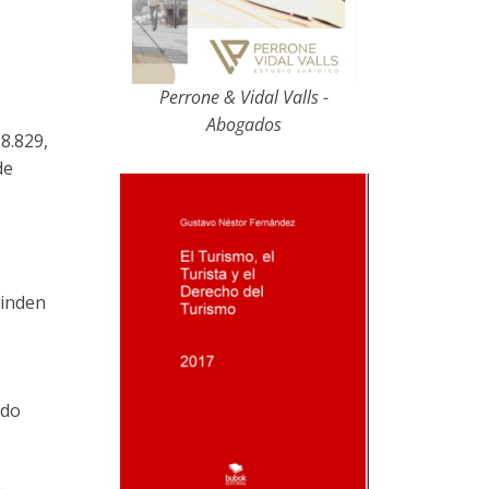
Perrone & Vidal Valls -
Abogados
8.829,
de
rinden
ado