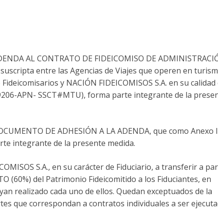
 ADENDA AL CONTRATO DE FIDEICOMISO DE ADMINISTRACIÓ
cripta entre las Agencias de Viajes que operen en turis
/o Fideicomisarios y NACIÓN FIDEICOMISOS S.A. en su calidad
09206-APN- SSCT#MTU), forma parte integrante de la prese
DOCUMENTO DE ADHESIÓN A LA ADENDA, que como Anexo II 
 integrante de la presente medida.
SOS S.A., en su carácter de Fiduciario, a transferir a part
(60%) del Patrimonio Fideicomitido a los Fiduciantes, en
ayan realizado cada uno de ellos. Quedan exceptuados de la
tes que correspondan a contratos individuales a ser ejecut