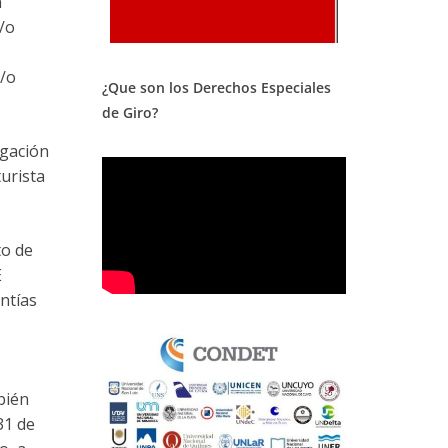
n
y/o
y/o
¿Que son los Derechos Especiales
de Giro?
igación
urista
to de
E
ntías
bién
31 de