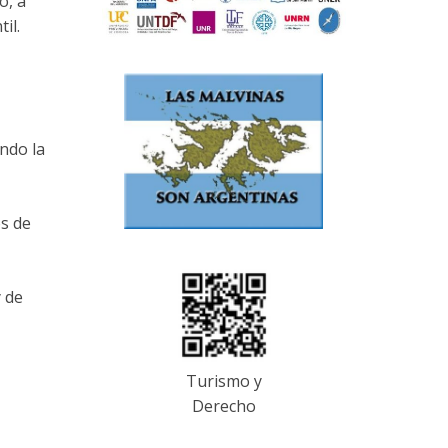
o, a
il.
ndo la
os de
y de
Turismo y
Derecho