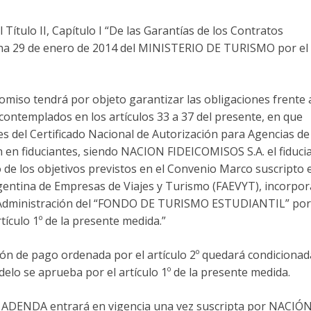
Título II, Capítulo I “De las Garantías de los Contratos
fecha 29 de enero de 2014 del MINISTERIO DE TURISMO por el
comiso tendrá por objeto garantizar las obligaciones frente 
contemplados en los artículos 33 a 37 del presente, en que
res del Certificado Nacional de Autorización para Agencias de
n en fiduciantes, siendo NACION FIDEICOMISOS S.A. el fiducia
de los objetivos previstos en el Convenio Marco suscripto 
rgentina de Empresas de Viajes y Turismo (FAEVYT), incorpor
de Administración del “FONDO DE TURISMO ESTUDIANTIL” por
tículo 1º de la presente medida.”
ón de pago ordenada por el artículo 2º quedará condicionada
lo se aprueba por el artículo 1º de la presente medida.
a ADENDA entrará en vigencia una vez suscripta por NACIÓ