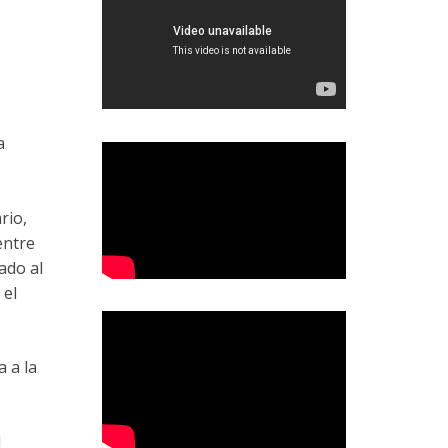
a
rio,
entre
ado al
 el
 a la
N