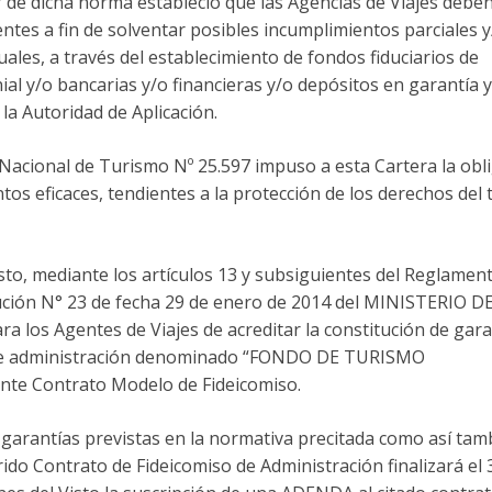
o 7° de dicha norma estableció que las Agencias de Viajes debe
ientes a fin de solventar posibles incumplimientos parciales 
uales, a través del establecimiento de fondos fiduciarios de
ial y/o bancarias y/o financieras y/o depósitos en garantía 
la Autoridad de Aplicación.
ey Nacional de Turismo Nº 25.597 impuso a esta Cartera la obl
s eficaces, tendientes a la protección de los derechos del t
o, mediante los artículos 13 y subsiguientes del Reglamen
ución N° 23 de fecha 29 de enero de 2014 del MINISTERIO D
a los Agentes de Viajes de acreditar la constitución de gara
o de administración denominado “FONDO DE TURISMO
nte Contrato Modelo de Fideicomiso.
 garantías previstas en la normativa precitada como así tam
erido Contrato de Fideicomiso de Administración finalizará el 