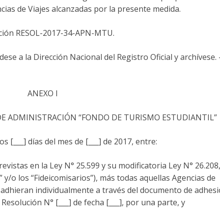
ncias de Viajes alcanzadas por la presente medida.
lución RESOL-2017-34-APN-MTU.
e a la Dirección Nacional del Registro Oficial y archívese.
ANEXO I
DE ADMINISTRACIÓN “FONDO DE TURISMO ESTUDIANTIL”
 [___] días del mes de [___] de 2017, entre:
stas en la Ley N° 25.599 y su modificatoria Ley N° 26.208,
s” y/o los “Fideicomisarios”), más todas aquellas Agencias de
 adhieran individualmente a través del documento de adhesi
esolución N° [___] de fecha [___], por una parte, y