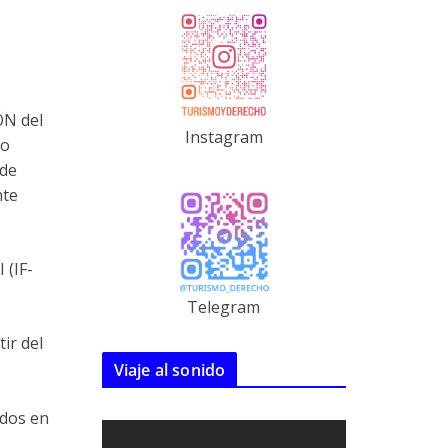
N del
Instagram
mo
 de
nte
(IF-
Telegram
ir del
Viaje al sonido
ados en