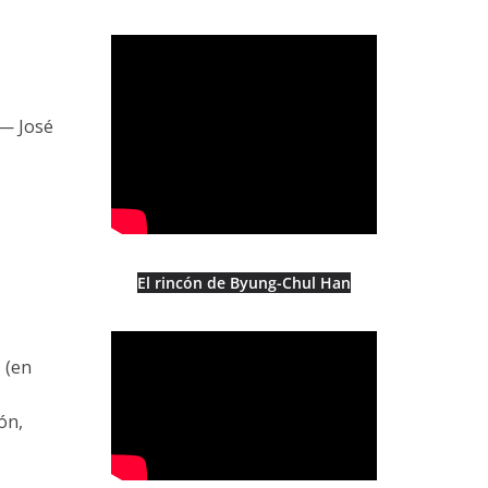
 — José
El rincón de Byung-Chul Han
 (en
ón,