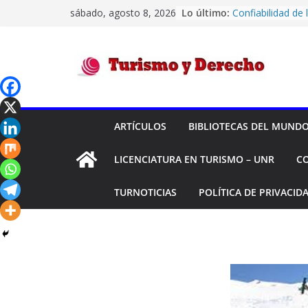
Saltar
sábado, agosto 8, 2026
Lo último:
Confiabilidad de 
al
su historial de 
Transporte Aére
contenido
Montreal -“HEL
Y OTROS C/ DES
Turismo
Y OTRO S/ ORDI
Arajet suspende
sus vuelos entr
y
Cana
ARTÍCULOS
BIBLIOTECAS DEL MUND
El turismo intern
siendo deficitari
Derecho
LICENCIATURA EN TURISMO – UNR
C
durante el prime
Códigos IATA de
TURNOTICIAS
POLÍTICA DE PRIVACID