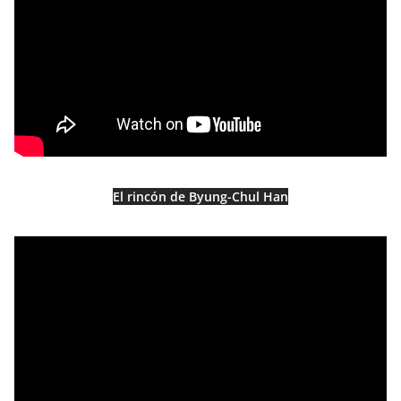
El rincón de Byung-Chul Han