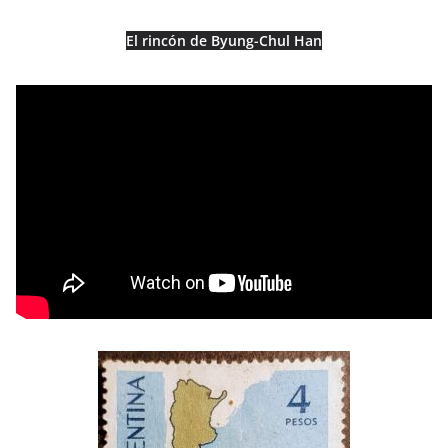
El rincón de Byung-Chul Han