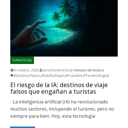
TURNOTICIAS
9 octubre, 2025
turismoyderecho
2 minutos de lectura
#DestinosFalsos
,
#EstafasViajes
,
#FraudeIA
,
#TurismoDigital
El riesgo de la IA: destinos de viaje
falsos que engañan a turistas
La inteligencia artificial (IA) ha revolucionado
muchos sectores, incluyendo el turismo, pero no
siempre para bien. Hoy, esta tecnología