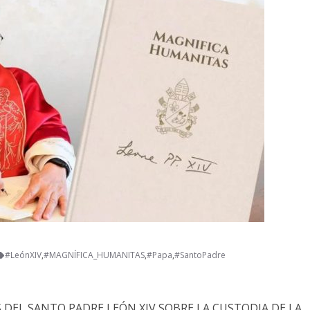
#LeónXIV
,
#MAGNÍFICA_HUMANITAS
,
#Papa
,
#SantoPadre
 DEL SANTO PADRE LEÓN XIV SOBRE LA CUSTODIA DE LA