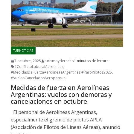
TURNOTICIAS
7 octubre, 2025
turismoyderecho
1 minutos de lectura
#ConflictoLaboralAerolíneas
,
#MedidasDeFuerzaAerolíneasArgentinas
,
#ParoPilotos2025
,
#VuelosCanceladosAeroparque
Medidas de fuerza en Aerolíneas
Argentinas: vuelos con demoras y
cancelaciones en octubre
El personal de Aerolíneas Argentinas,
especialmente el gremio de pilotos APLA
(Asociación de Pilotos de Líneas Aéreas), anunció