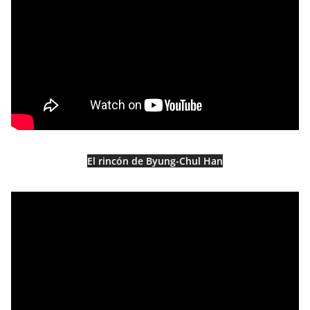
El rincón de Byung-Chul Han