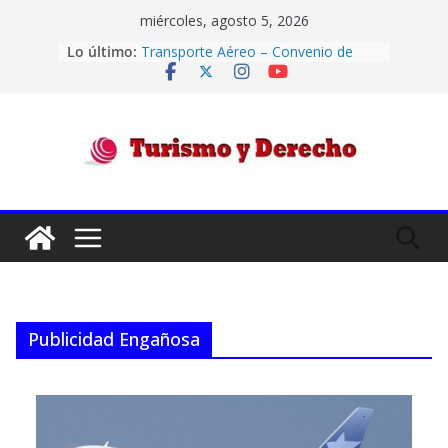
Saltar
miércoles, agosto 5, 2026
al
Confiabilidad de las aerolíneas por
Lo último:
contenido
su historial de cumplimiento
Transporte Aéreo – Convenio de
Montreal -“HELBARDT, ANA KARINA
Y OTROS C/ DESPEGAR.COM.AR S.A.
Y OTRO S/ ORDINARIO”
Transporte Aéreo – Pérdida de
Turismo
equipaje – «LORENZI, María de los
Ángeles y otros c/ ANDES LÍNEAS
AÉREAS S.A. S/ Pérdida de equipaje»
y
El turismo internacional continuó
siendo deficitario en Argentina
durante el primer semestre
Derecho
Códigos IATA de aeropuertos
Publicidad Engañosa