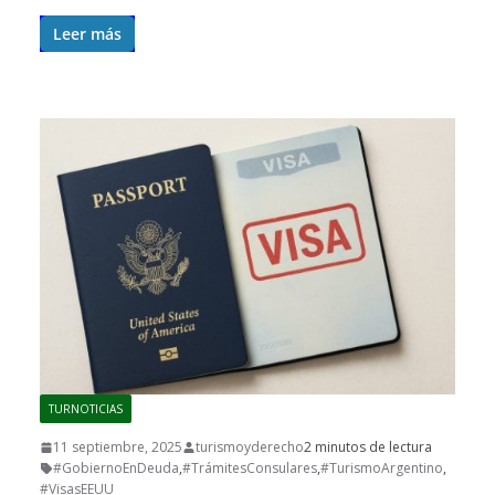
Leer más
TURNOTICIAS
11 septiembre, 2025
turismoyderecho
2 minutos de lectura
#GobiernoEnDeuda
,
#TrámitesConsulares
,
#TurismoArgentino
,
#VisasEEUU