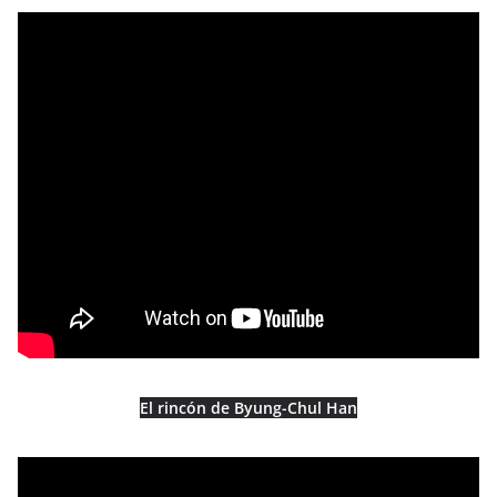
El rincón de Byung-Chul Han