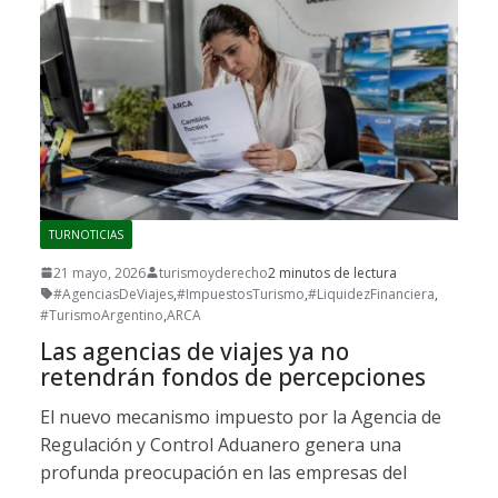
TURNOTICIAS
21 mayo, 2026
turismoyderecho
2 minutos de lectura
#AgenciasDeViajes
,
#ImpuestosTurismo
,
#LiquidezFinanciera
,
#TurismoArgentino
,
ARCA
Las agencias de viajes ya no
retendrán fondos de percepciones
El nuevo mecanismo impuesto por la Agencia de
Regulación y Control Aduanero genera una
profunda preocupación en las empresas del