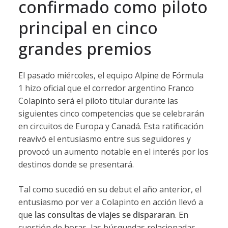
confirmado
como
piloto
principal
en
cinco
grandes
premios
El
pasado
miércoles,
el
equipo
Alpine
de
Fórmula
1
hizo
oficial
que
el
corredor
argentino
Franco
Colapinto
será
el
piloto
titular
durante
las
siguientes
cinco
competencias
que
se
celebrarán
en
circuitos
de
Europa
y
Canadá.
Esta
ratificación
reavivó
el
entusiasmo
entre
sus
seguidores
y
provocó
un
aumento
notable
en
el
interés
por
los
destinos
donde
se
presentará.
Tal
como
sucedió
en
su
debut
el
año
anterior,
el
entusiasmo
por
ver
a
Colapinto
en
acción
llevó
a
que
las
consultas
de
viajes
se
dispararan
.
En
cuestión
de
horas,
las
búsquedas
relacionadas