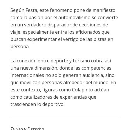
Según
Festa,
este
fenómeno
pone
de
manifiesto
cómo
la
pasión
por
el
automovilismo
se
convierte
en
un
verdadero
disparador
de
decisiones
de
viaje,
especialmente
entre
los
aficionados
que
buscan
experimentar
el
vértigo
de
las
pistas
en
persona.
La
conexión
entre
deporte
y
turismo
cobra
así
una
nueva
dimensión,
donde
las
competencias
internacionales
no
solo
generan
audiencia,
sino
que
movilizan
personas
alrededor
del
mundo.
En
este
contexto,
figuras
como
Colapinto
actúan
como
catalizadores
de
experiencias
que
trascienden
lo
deportivo.
Turiso y Derecho