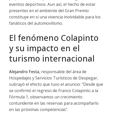
eventos
deportivos.
Aun
así,
el
hecho
de
estar
presentes
en
el
ambiente
del
Gran
Premio
constituye
en
sí
una
vivencia
inolvidable
para
los
fanáticos
del
automovilismo.
El
fenómeno
Colapinto
y
su
impacto
en
el
turismo
internacional
Alejandro
Festa,
responsable
del
área
de
Hospedajes
y
Servicios
Turísticos
de
Despegar,
subrayó
el
efecto
que
tuvo
el
anuncio: “
Desde
que
se
confirmó
el
regreso
de
Franco
Colapinto
a
la
Fórmula
1,
observamos
un
crecimiento
contundente
en
las
reservas
para
acompañarlo
en
las
próximas
competencias”.