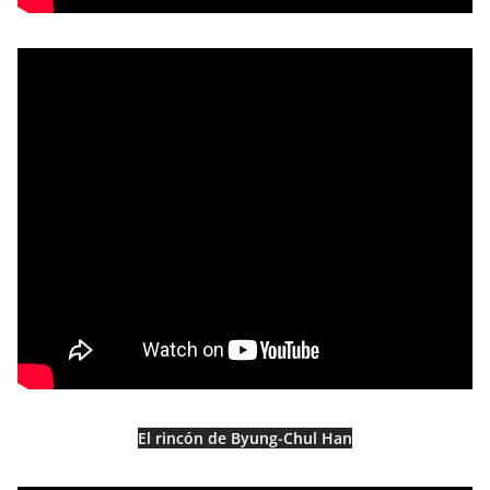
El rincón de Byung-Chul Han