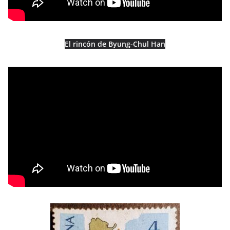
El rincón de Byung-Chul Han