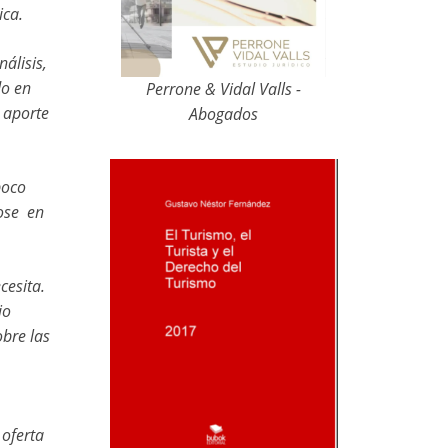
ica.
álisis,
do en
Perrone & Vidal Valls -
 aporte
Abogados
poco
dose en
cesita.
io
obre las
 oferta