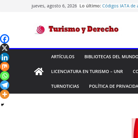
Saltar
jueves, agosto 6, 2026
Lo último:
Códigos IATA de 
al
Confiabilidad de l
su historial de c
contenido
Transporte Aéreo
Montreal -“HELB
Turismo
Y OTROS C/ DESP
Y OTRO S/ ORDI
Transporte Aéreo
y
equipaje – «LORE
ARTÍCULOS
BIBLIOTECAS DEL MUND
Ángeles y otros 
AÉREAS S.A. S/ Pé
Derecho
LICENCIATURA EN TURISMO – UNR
C
El turismo intern
siendo deficitario
durante el primer
TURNOTICIAS
POLÍTICA DE PRIVACID