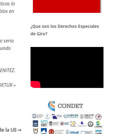
ticas lo
bios en
¿Que son los Derechos Especiales
de Giro?
o serio
 mundo
ENITEZ.
IDETUR «
de la UE