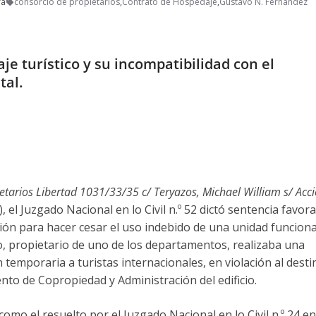
ra
consorcio de propietarios
,
Contrato de Hospedaje
,
Gustavo N. Fernández
e turístico y su incompatibilidad con el
tal.
etarios Libertad 1031/33/35 c/ Teryazos, Michael William s/ Acc
, el Juzgado Nacional en lo Civil n.º 52 dictó sentencia favora
ión para hacer cesar el uso indebido de una unidad funciona
, propietario de uno de los departamentos, realizaba una
n temporaria a turistas internacionales, en violación al desti
nto de Copropiedad y Administración del edificio.
omo el resuelto por el Juzgado Nacional en lo Civil n.º 24 e