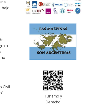
 una
, bajo
ión
gra a
a
 no
e
 Civil
o”.
Turismo y
Derecho