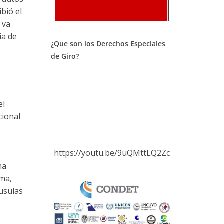
bió el
 va
ia de
¿Que son los Derechos Especiales
de Giro?
el
cional
https://youtu.be/9uQMttLQ2Zc
na
ama,
áusulas