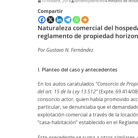
10 octubre, 2016
turismoyderecho
4 minutos de lectu
Compartir
Naturaleza comercial del hospedaj
reglamento de propiedad horizon
Por Gustavo N. Fernández
I. Planteo del caso y antecedentes
En los autos caratulados
“Consorcio de Propi
del art. 15 de la Ley 13.512”
(Expte. 69.414/08)
consorcio actor, quien había promovido acc
particular, se denunciaba que el demandado
explotación comercial a través de la locació
“casa-habitación” establecido en el Reglame
Este precedente se suma a otros similares, c