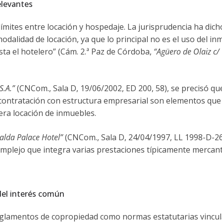
elevantes
límites entre locación y hospedaje. La jurisprudencia ha dic
dalidad de locación, ya que lo principal no es el uso del in
ta el hotelero” (Cám. 2.ª Paz de Córdoba,
“Agüero de Olaiz c/
S.A.”
(CNCom., Sala D, 19/06/2002, ED 200, 58), se precisó que
la contratación con estructura empresarial son elementos que
era locación de inmuebles.
alda Palace Hotel”
(CNCom., Sala D, 24/04/1997, LL 1998-D-26
mplejo que integra varias prestaciones típicamente mercant
 del interés común
s reglamentos de copropiedad como normas estatutarias vincu