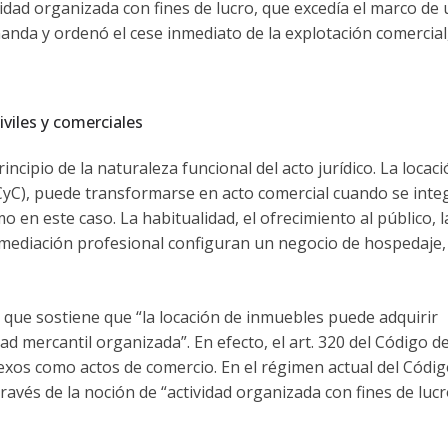
vidad organizada con fines de lucro, que excedía el marco de
emanda y ordenó el cese inmediato de la explotación comercial
civiles y comerciales
incipio de la naturaleza funcional del acto jurídico. La locac
 CCyC), puede transformarse en acto comercial cuando se inte
en este caso. La habitualidad, el ofrecimiento al público, l
ermediación profesional configuran un negocio de hospedaje,
 que sostiene que “la locación de inmuebles puede adquirir
dad mercantil organizada”. En efecto, el art. 320 del Código d
xos como actos de comercio. En el régimen actual del Código
través de la noción de “actividad organizada con fines de lucr