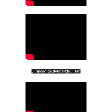
l
El rincón de Byung-Chul Han