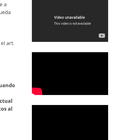
e a
queda
el art.
cuando
actual
tos al