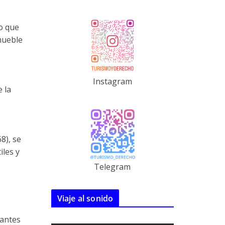
ho que
mueble
Instagram
 la
8), se
iles y
Telegram
Viaje al sonido
lantes