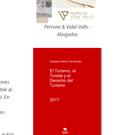
Perrone & Vidal Valls -
Abogados
iones
ble al
l. En
no
n autos