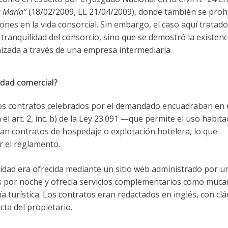
a María”
(18/02/2009, LL 21/04/2009), donde también se prohi
nes en la vida consorcial. Sin embargo, el caso aquí tratado
a tranquilidad del consorcio, sino que se demostró la existenc
nizada a través de una empresa intermediaria.
vidad comercial?
si los contratos celebrados por el demandado encuadraban en 
l art. 2, inc. b) de la Ley 23.091 —que permite el uso habita
uían contratos de hospedaje o explotación hotelera, lo que
r el reglamento.
idad era ofrecida mediante un sitio web administrado por u
s por noche y ofrecía servicios complementarios como muc
ría turística. Los contratos eran redactados en inglés, con cl
cta del propietario.