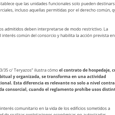
establece que las unidades funcionales solo pueden destinars
merciales, incluso aquellas permitidas por el derecho común, 
nos admitidos deben interpretarse de modo restrictivo. La
 interés común del consorcio y habilita la acción prevista en 
33/35 c/ Teryazos” ilustra cómo
el contrato de hospedaje, 
bitual y organizada, se transforma en una actividad
ional. Esta diferencia es relevante no solo a nivel contr
vida consorcial, cuando el reglamento prohíbe usos distin
l interés comunitario en la vida de los edificios sometidos a
dad de realizar explotaciones económicas no autorizadas.