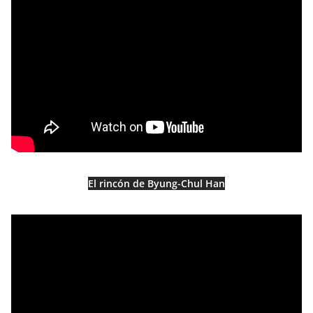
El rincón de Byung-Chul Han