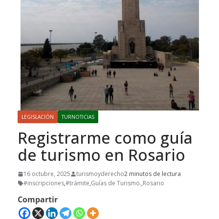
LEGISLACIÓN
TURNOTICIAS
Registrarme como guía
de turismo en Rosario
16 octubre, 2025
turismoyderecho
2 minutos de lectura
#inscripciones
,
#trámite
,
Guías de Turismo.
,
Rosario
Compartir