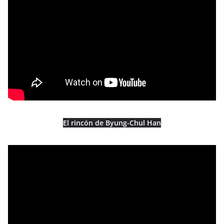
El rincón de Byung-Chul Han