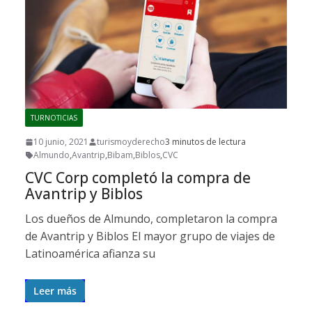
TURNOTICIAS
10 junio, 2021
turismoyderecho
3 minutos de lectura
Almundo
,
Avantrip
,
Bibam
,
Biblos
,
CVC
CVC Corp completó la compra de
Avantrip y Biblos
Los dueños de Almundo, completaron la compra
de Avantrip y Biblos El mayor grupo de viajes de
Latinoamérica afianza su
Leer más