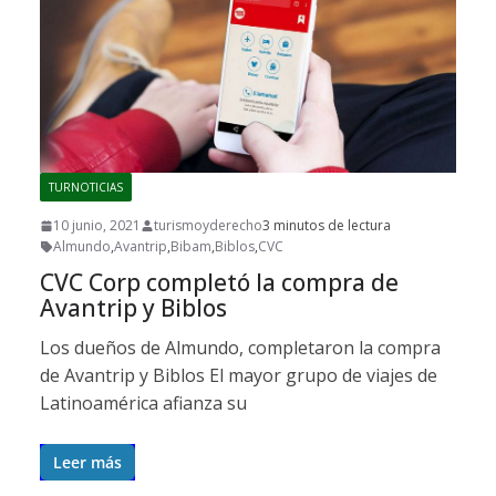
TURNOTICIAS
10 junio, 2021
turismoyderecho
3 minutos de lectura
Almundo
,
Avantrip
,
Bibam
,
Biblos
,
CVC
CVC Corp completó la compra de
Avantrip y Biblos
Los dueños de Almundo, completaron la compra
de Avantrip y Biblos El mayor grupo de viajes de
Latinoamérica afianza su
Leer más