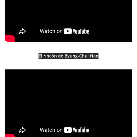
El rincón de Byung-Chul Han