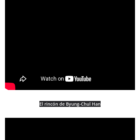
El rincón de Byung-Chul Han