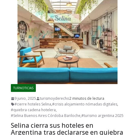
TURNOTICIAS
9 junio, 2025
turismoyderecho
2 minutos de lectura
#cierre hoteles Selina
,
#crisis alojamiento nómadas digitales
,
#quiebra cadena hotelera
,
#Selina Buenos Aires Córdoba Bariloche
,
#turismo argentina 2025
Selina cierra sus hoteles en
Argentina tras declararse en quiebra