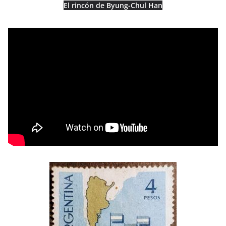
El rincón de Byung-Chul Han