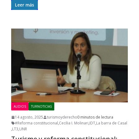
Leer más
AUDIOS
TURNOTICIAS
14 agosto, 2025
turismoyderecho
0 minutos de lectura
#Reforma constitucional
,
Cecilia I. Molinari
,
IDT
,
La barra de Casal
,
LT3
,
UNR