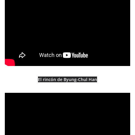
El rincón de Byung-Chul Han