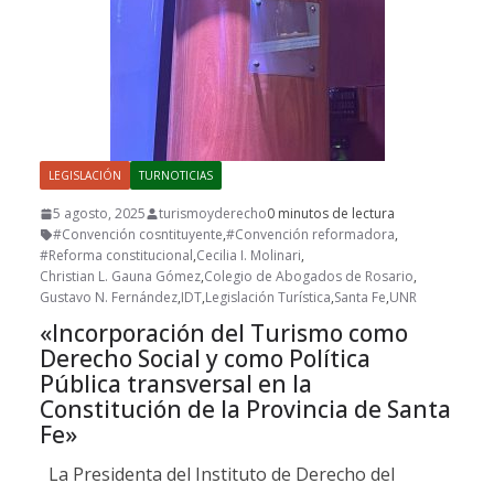
LEGISLACIÓN
TURNOTICIAS
5 agosto, 2025
turismoyderecho
0 minutos de lectura
#Convención cosntituyente
,
#Convención reformadora
,
#Reforma constitucional
,
Cecilia I. Molinari
,
Christian L. Gauna Gómez
,
Colegio de Abogados de Rosario
,
Gustavo N. Fernández
,
IDT
,
Legislación Turística
,
Santa Fe
,
UNR
«Incorporación del Turismo como
Derecho Social y como Política
Pública transversal en la
Constitución de la Provincia de Santa
Fe»
La Presidenta del Instituto de Derecho del