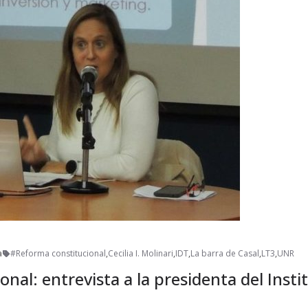
a
#Reforma constitucional
,
Cecilia I. Molinari
,
IDT
,
La barra de Casal
,
LT3
,
UNR
nal: entrevista a la presidenta del Insti