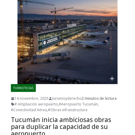
TURNOTICIAS
14 noviembre, 2025
turismoyderecho
2 minutos de lectura
# Ampliación aeropuerto
,
#Aeropuerto Tucumán
,
#Conectividad Aérea
,
#Obras infraestructura
Tucumán inicia ambiciosas obras
para duplicar la capacidad de su
aeropuerto