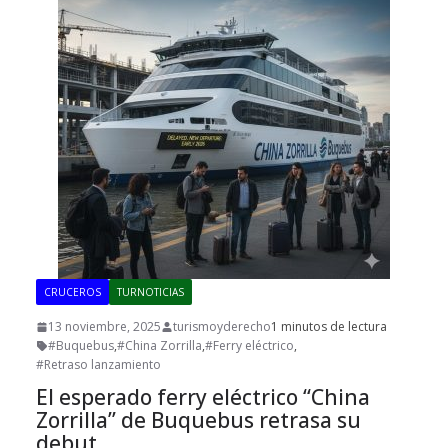
CRUCEROS
TURNOTICIAS
13 noviembre, 2025
turismoyderecho
1 minutos de lectura
#Buquebus
,
#China Zorrilla
,
#Ferry eléctrico
,
#Retraso lanzamiento
El esperado ferry eléctrico “China
Zorrilla” de Buquebus retrasa su
debut