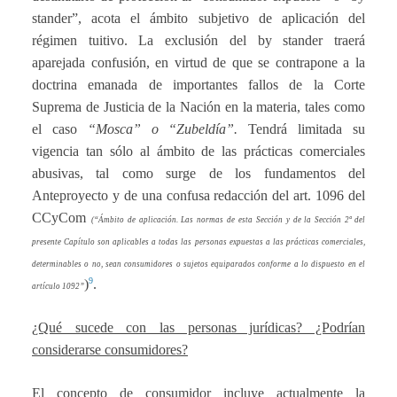
stander”, acota el ámbito subjetivo de aplicación del
régimen tuitivo. La exclusión del by stander traerá
aparejada confusión, en virtud de que se contrapone a la
doctrina emanada de importantes fallos de la Corte
Suprema de Justicia de la Nación en la materia, tales como
el caso
“Mosca” o “Zubeldía”.
Tendrá limitada su
vigencia tan sólo al ámbito de las prácticas comerciales
abusivas, tal como surge de los fundamentos del
Anteproyecto y de una confusa redacción del art. 1096 del
CCyCom
(“Ámbito de aplicación. Las normas de esta Sección y de la Sección 2ª del
presente Capítulo son aplicables a todas las personas expuestas a las prácticas comerciales,
determinables o no, sean consumidores o sujetos equiparados conforme a lo dispuesto en el
9
)
.
artículo 1092”
¿Qué sucede con las personas jurídicas? ¿Podrían
considerarse consumidores?
El concepto de consumidor incluye actualmente la