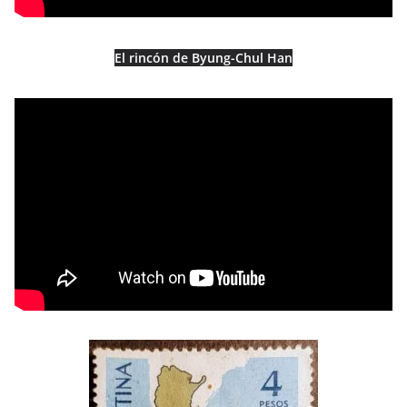
El rincón de Byung-Chul Han