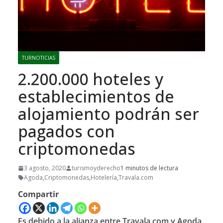
TURNOTICIAS
2.200.000 hoteles y
establecimientos de
alojamiento podrán ser
pagados con
criptomonedas
3 agosto, 2020
turismoyderecho
1 minutos de lectura
Agoda
,
Criptomonedas
,
Hotelería
,
Travala.com
Compartir
Es debido a la alianza entre Travala.com y Agoda