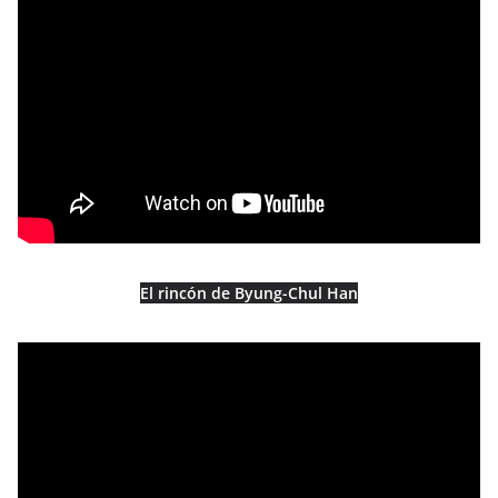
El rincón de Byung-Chul Han