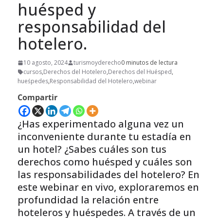
huésped y
responsabilidad del
hotelero.
10 agosto, 2024
turismoyderecho
0 minutos de lectura
cursos
,
Derechos del Hotelero
,
Derechos del Huésped
,
hueśpedes
,
Responsabilidad del Hotelero
,
webinar
Compartir
¿Has experimentado alguna vez un
inconveniente durante tu estadía en
un hotel? ¿Sabes cuáles son tus
derechos como huésped y cuáles son
las responsabilidades del hotelero? En
este webinar en vivo, exploraremos en
profundidad la relación entre
hoteleros y huéspedes. A través de un