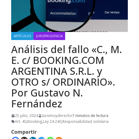
ARTÍCULOS
JURISPRUDENCIA
Análisis del fallo «C., M.
E. c/ BOOKING.COM
ARGENTINA S.R.L. y
OTRO s/ ORDINARIO».
Por Gustavo N.
Fernández
25 julio, 2024
turismoyderecho
7 minutos de lectura
Art. 40
,
Booking
,
Ley 24.240
,
Responsabilidad solidaria
Compartir