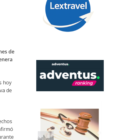
nes de
genera
os hoy
iva de
echos
afirmó
urante