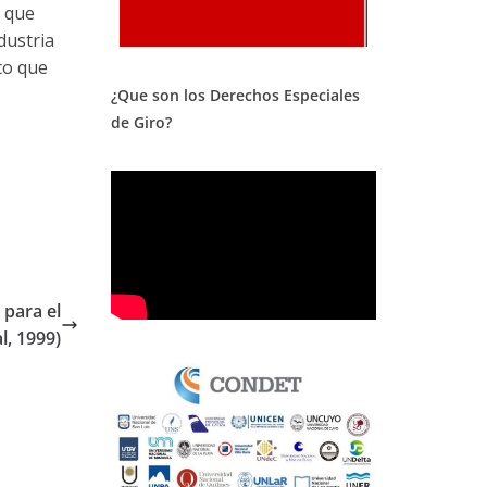
l que
dustria
to que
¿Que son los Derechos Especiales
de Giro?
 para el
l, 1999)