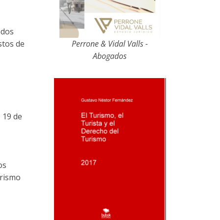
odos
stos de
Perrone & Vidal Valls -
Abogados
 19 de
os
urismo