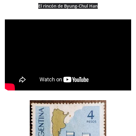
El rincón de Byung-Chul Han