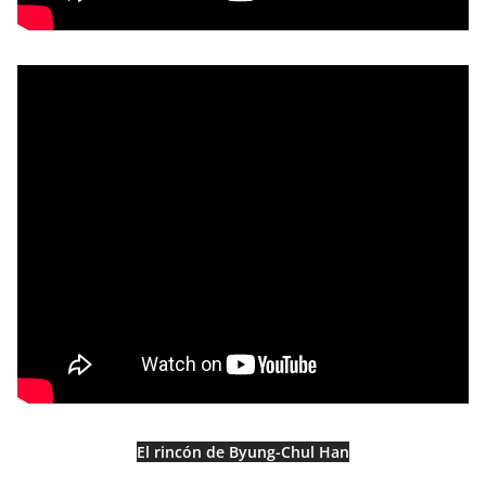
El rincón de Byung-Chul Han