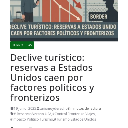
TURNOTICIAS
Declive turístico:
reservas a Estados
Unidos caen por
factores políticos y
fronterizos
19 junio, 2025
turismoyderecho
3 minutos de lectura
# Reservas Verano USA
,
#Control Fronterizo Viajes
,
#Impacto Político Turismo
,
#Turismo Estados Unidos