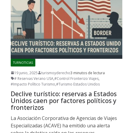
TURNOTICIAS
19 junio, 2025
turismoyderecho
3 minutos de lectura
# Reservas Verano USA
,
#Control Fronterizo Viajes
,
#Impacto Político Turismo
,
#Turismo Estados Unidos
Declive turístico: reservas a Estados
Unidos caen por factores políticos y
fronterizos
La Asociación Corporativa de Agencias de Viajes
Especializadas (ACAVE) ha emitido una alerta
sobre la drástica caída en las reservas