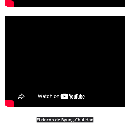
El rincón de Byung-Chul Han