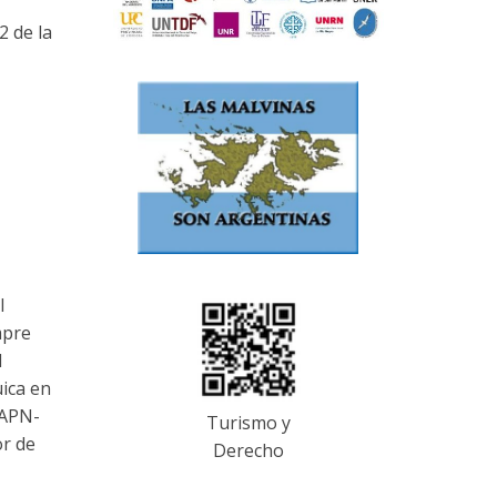
2 de la
l
mpre
l
ica en
-APN-
Turismo y
or de
Derecho