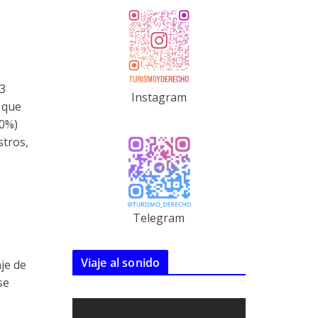
63
Instagram
 que
30%)
stros,
Telegram
Viaje al sonido
aje de
se