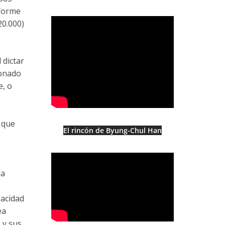
nforme
20.000)
 dictar
ionado
e, o
 que
El rincón de Byung-Chul Han
ma
pacidad
ea
 y sus