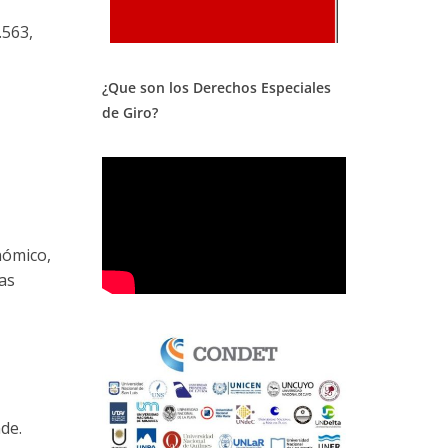
.563,
¿Que son los Derechos Especiales
de Giro?
onómico,
ias
de.