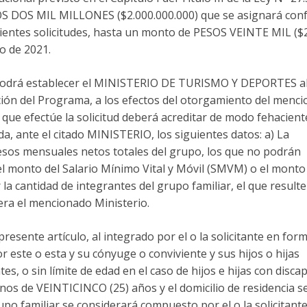
SOS DOS MIL MILLONES ($2.000.000.000) que se asignará co
ientes solicitudes, hasta un monto de PESOS VEINTE MIL ($
o de 2021.
 podrá establecer el MINISTERIO DE TURISMO Y DEPORTES al
ción del Programa, a los efectos del otorgamiento del menc
r que efectúe la solicitud deberá acreditar de modo fehacient
a, ante el citado MINISTERIO, los siguientes datos: a) La
resos mensuales netos totales del grupo, los que no podrán
el monto del Salario Mínimo Vital y Móvil (SMVM) o el monto
 la cantidad de integrantes del grupo familiar, el que resulte
era el mencionado Ministerio.
presente artículo, al integrado por el o la solicitante en for
or este o esta y su cónyuge o conviviente y sus hijos o hijas
, o sin límite de edad en el caso de hijos e hijas con disca
enos de VEINTICINCO (25) años y el domicilio de residencia s
rupo familiar se considerará compuesto por el o la solicitante