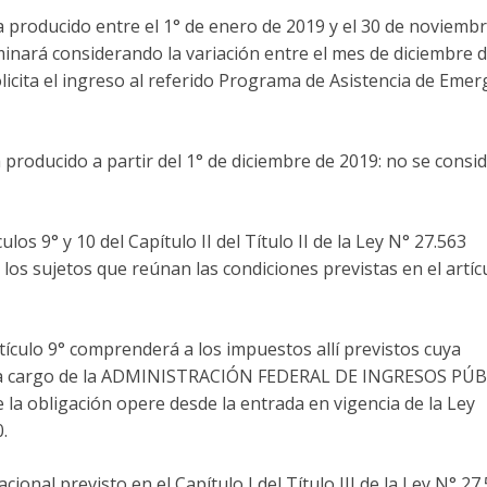
ra producido entre el 1° de enero de 2019 y el 30 de noviemb
minará considerando la variación entre el mes de diciembre 
olicita el ingreso al referido Programa de Asistencia de Emer
ra producido a partir del 1° de diciembre de 2019: no se consi
los 9° y 10 del Capítulo II del Título II de la Ley N° 27.563
los sujetos que reúnan las condiciones previstas en el artíc
ículo 9° comprenderá a los impuestos allí previstos cuya
stén a cargo de la ADMINISTRACIÓN FEDERAL DE INGRESOS PÚ
 la obligación opere desde la entrada en vigencia de la Ley
.
onal previsto en el Capítulo I del Título III de la Ley N° 27