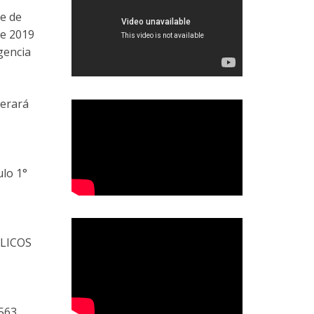
re de
de 2019
gencia
derará
ulo 1°
BLICOS
.563