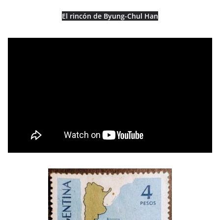
El rincón de Byung-Chul Han