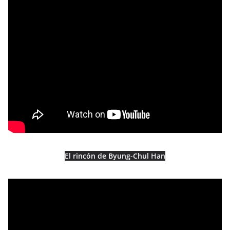
El rincón de Byung-Chul Han