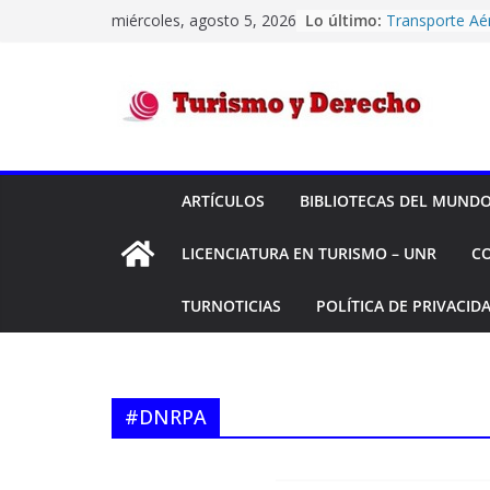
Saltar
miércoles, agosto 5, 2026
Lo último:
Transporte Aé
al
Montreal -“H
Y OTROS C/ D
contenido
Y OTRO S/ OR
Transporte Aé
Turismo
equipaje – «L
Ángeles y otr
AÉREAS S.A. S/
y
El turismo int
ARTÍCULOS
BIBLIOTECAS DEL MUND
siendo deficit
durante el pri
Derecho
LICENCIATURA EN TURISMO – UNR
C
Códigos IATA 
Confiabilidad 
su historial d
TURNOTICIAS
POLÍTICA DE PRIVACID
#DNRPA