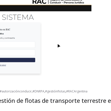
#autorizaciónconducir
,
#DNRPA
,
#gestiónflotas
,
#RACArgentina
estión de flotas de transporte terrestre 