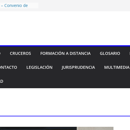
as aerolíneas por
umplimiento
 – Convenio de
ARDT, ANA KARINA
EGAR.COM.AR S.A.
NARIO”
 – Pérdida de
NZI, María de los
c/ ANDES LÍNEAS
rdida de equipaje»
O
CRUCEROS
FORMACIÓN A DISTANCIA
GLOSARIO
acional continuó
 en Argentina
ONTACTO
LEGISLACIÓN
JURISPRUDENCIA
MULTIMEDIA
 semestre
aeropuertos
AD