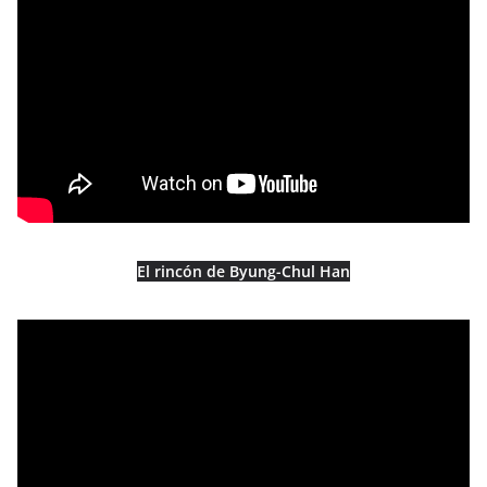
El rincón de Byung-Chul Han