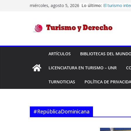
Saltar
miércoles, agosto 5, 2026
Lo último:
El turismo int
al
siendo deficit
durante el pri
contenido
Códigos IATA 
Confiabilidad 
Turismo
su historial d
Transporte Aé
Montreal -“H
y
Y OTROS C/ D
ARTÍCULOS
BIBLIOTECAS DEL MUND
Y OTRO S/ OR
Transporte Aé
Derecho
LICENCIATURA EN TURISMO – UNR
C
equipaje – «L
Ángeles y otr
AÉREAS S.A. S/
TURNOTICIAS
POLÍTICA DE PRIVACID
#RepúblicaDominicana