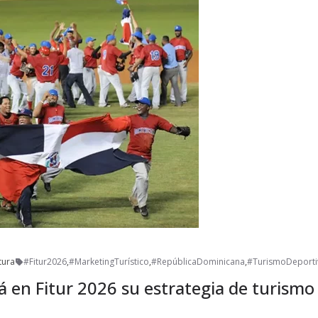
tura
#Fitur2026
,
#MarketingTurístico
,
#RepúblicaDominicana
,
#TurismoDeporti
 en Fitur 2026 su estrategia de turismo