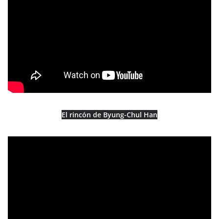
El rincón de Byung-Chul Han