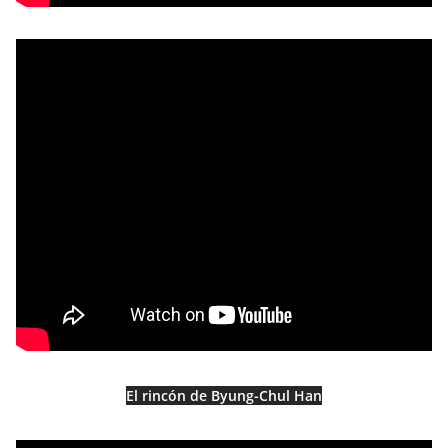
El rincón de Byung-Chul Han