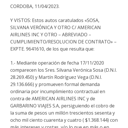
CORDOBA, 11/04/2023.
Y VISTOS: Estos autos caratulados «SOSA,
SILVANA VERÓNICA Y OTRO C/ AMERICAN
AIRLINES INC Y OTRO – ABREVIADO –
CUMPLIMIENTO/RESOLUCION DE CONTRATO» –
EXPTE. 9641610, de los que resulta que:
1.- Mediante operación de fecha 17/11/2020
comparecen los Sres. Silvana Verónica Sosa (D.N.I.
28.269.450) y Martín Rodríguez Vega (D.N.I.
29.136.666) y promueven formal demanda
ordinaria por incumplimiento contractual en
contra de AMERICAN AIRLINES INC y de
GARBARINO VIAJES S.A, persiguiendo el cobro de
la suma de pesos un millón trescientos sesenta y
ocho mil ciento cuarenta y cuatro ( $1.368.144) con
más intereses y costas, y/o lo que en más o en