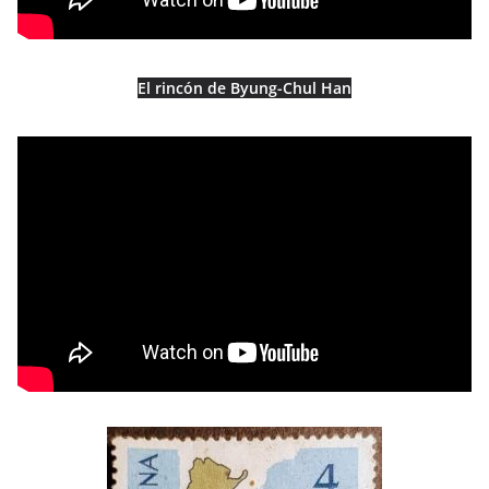
El rincón de Byung-Chul Han