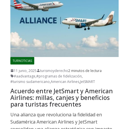
TURNOTICIAS
11 junio, 2025
turismoyderecho
2 minutos de lectura
#aadvantage
,
#programas de fidelización
,
#turismo sudamericano
,
American Airlines
,
JetSMART
Acuerdo entre JetSmart y American
Airlines: millas, canjes y beneficios
para turistas frecuentes
Una alianza que revoluciona la fidelidad en
Sudamérica American Airlines y JetSmart
consolidan una alianza estratégica con impacto