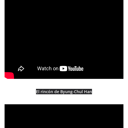
El rincón de Byung-Chul Han