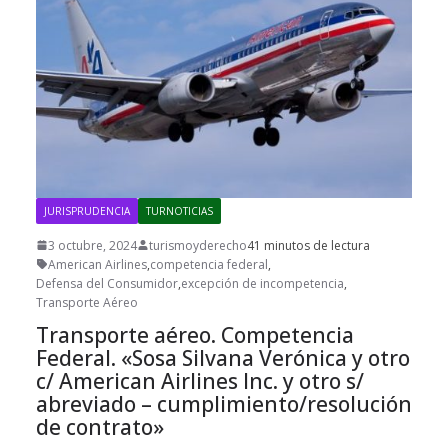
JURISPRUDENCIA
TURNOTICIAS
3 octubre, 2024
turismoyderecho
41 minutos de lectura
American Airlines
,
competencia federal
,
Defensa del Consumidor
,
excepción de incompetencia
,
Transporte Aéreo
Transporte aéreo. Competencia
Federal. «Sosa Silvana Verónica y otro
c/ American Airlines Inc. y otro s/
abreviado – cumplimiento/resolución
de contrato»