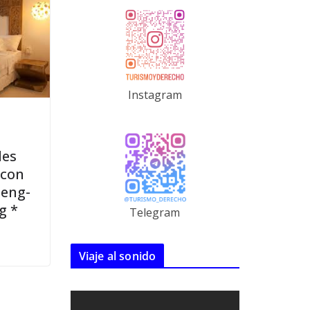
Instagram
les
 con
Feng-
g *
Telegram
Viaje al sonido